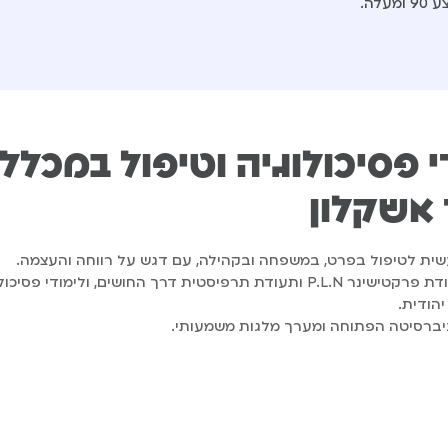
לה.
 פסיכולוגיה וטיפול במכלל
 אשקלון
שית לטיפול בפרט, במשפחה ובקהילה, עם דגש על רווחה והעצמה.
הסגל מוביל ומעניק יחס אישי, התוכנית כוללת קורסים מעשיים, תעודת פרקטישינר P.L.N ותעודת תרפיסטית דרך החושים, ולימודי 
יהודית.
ברסיטה הפתוחה ומערך מלגות משמעותי.