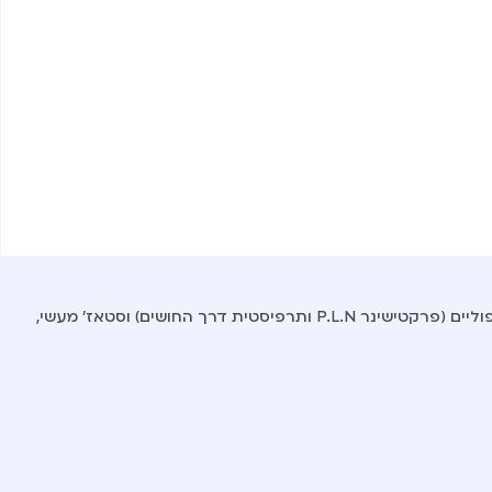
תואר ראשון בפסיכולוגיה מעניק ידע תיאורטי ויישומי להבנת התנהגות הפרט, המשפחה והקהילה. הלימודים כוללים הכשרה במחקר, כלים טיפוליים (פרקטישינר P.L.N ותרפיסטית דרך החושים) וסטאז’ מעשי,