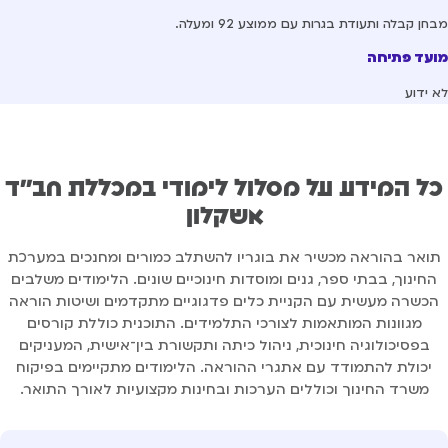
חן קבלה ותעודת בגרות עם ממוצע 92 ומעלה.
עד פתיחה
 ידוע
ל המידע על מסלול לימודי במכללת חב''ד
אשקלון
ואר בהוראה מכשיר את בוגריו להשתלב כמורים ומחנכים במערכת
החינוך, בבתי ספר, גנים ומוסדות חינוכיים שונים. הלימודים משלבים
כשרה מעשית עם הקניית כלים פדגוגיים מתקדמים ושיטות הוראה
מגוונות המותאמות לצורכי התלמידים. התוכנית כוללת קורסים
בפסיכולוגיה חינוכית, ניהול כיתה ותקשורת בין־אישית, המעניקים
יכולת להתמודד עם אתגרי ההוראה. הלימודים מתקיימים בפיקוח
משרד החינוך וכוללים הערכות ובחינות מקצועיות לאורך התואר.