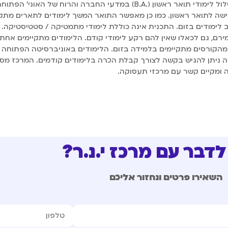
האוניברסיטה הפתוחה ומציע לתלמידי ובוגרי המרכז להשתלב במסלול לימודי תואר ראשון (.B.A) במדעי החברה והרוח של האונ
שה לתואר ראשון. כמו כן מאפשר התואר המשך לימודים לתארים מתק
 לימודים בזום. התכנית אינה כוללת לימודי מתמטיקה / סטטיסטיקה. 
מירם, גם לכאלו שאין להם רקע לימודי קודם. הלימודים מתקיימים אחת
מהקורסים מתקיימים בלמידה בזום. הלימודים באוניברסיטה הפתוחה 
אה ניתן להגיש בקשה לצורך קבלת הכרה בלימודים קודמים. המרכז מסי
ומקיים קשר עם מרכזי תעסוקה.
לדבר עם מרכז י.נ.ר?
השאירו פרטים ונחזור אליכם