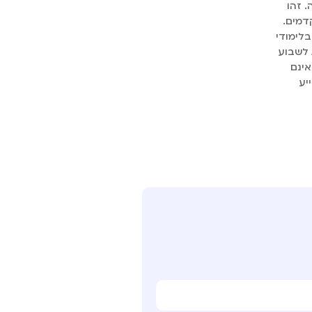
י' הפתוחה. זהו
דמים.
בלימודי
 לשבוע
אינם
יע