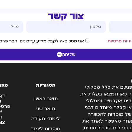
צור קשר
ניות פרטיות
אני מסכים/ה לקבל מידע עדכונים ודבר פרסו
שליחה
קטגוריות
מפת
פניכם את כלל מסלולי
. כאן תמצאו בקלות את
דף
תואר ראשון
ים אקדמיים ומסלולי
ת
פרסמו
 קבלה מיוחדים לבני
תואר שני
א
 של מוסדות להכשרה
נג
לימודי תעודה
 האתר מאפשר לאתר את
צו
בפילוח סוג הלימודים,
מוסדות לימוד