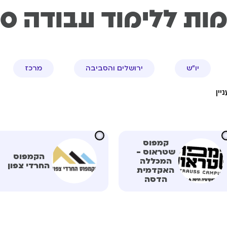
מות ללימוד עבודה סו
יו"ש
ירושלים והסביבה
מרכז
ין
קמפוס
שטראוס -
הקמפוס
המכללה
החרדי צפון
האקדמית
הדסה