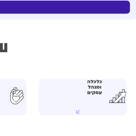
עו
כלכלה
ס
ומנהל
עסקים