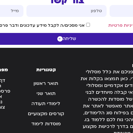
צור קשר
ניות פרטיות
אני מסכים/ה לקבל מידע עדכונים ודבר פרסו
שליחה
קטגוריות
מפת
פניכם את כלל מסלולי
. כאן תמצאו בקלות את
דף
תואר ראשון
ים אקדמיים ומסלולי
ת
פרסמו
 קבלה מיוחדים לבני
תואר שני
א
 של מוסדות להכשרה
נג
לימודי תעודה
 האתר מאפשר לאתר את
צו
בפילוח סוג הלימודים,
קורסים מקצועיים
כי נוח לכם ללמוד בו.
מוסדות לימוד
כם בדרך לרכישת מקצוע