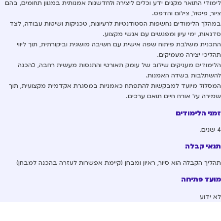
מודי התואר מקנים ידע וכלים ליצירה ולחדשנות אמנותית במגוון תחומים, בהם
ור, פיסול, צילום והדפס.
הלך הלימודים נחשפות הסטודנטיות לרעיונות, טכניקות ושיטות עבודה, לצד
נאות, ימי עיון ומפגשים עם אנשי מקצוע.
כנית משלבת פיתוח שפה אישית עם חשיבה מושגית וביקורתית, תוך ליווי
ליכי יצירה מעמיקים.
ימודים מעניקים שילוב של עומק תאורטי והתנסות מעשית רחבה, כהכנה
שתלבות בשדה האמנות.
סלול מיועד למבקשות להתפתח כאמניות במסגרת אקדמית מקצועית, תוך
ירה על אורח חיים תואם ערכים.
ני הלימודים
אי קבלה
ליך הקבלה הוא סיור, ראיון ומבחן (קיימת אפשרות לעזרה בהכנה למבחן)
עד פתיחה
 ידוע