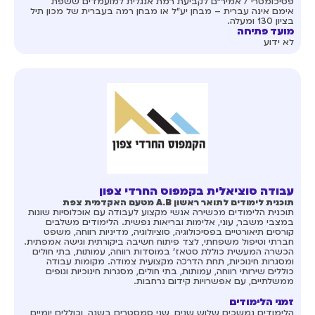
פסיכומטרי / אמיר"ם לקביעת רמת אנגלית למועמדים ששפת
אימם אינה עברית – מבחן יע"ל או מבחן רמה בעברית של מכון תיל
בציון 130 ומעלה.
מועד פתיחה
לא ידוע
עבודה סוציאלית בקמפוס החרדי צפון
תוכנית לימודים לתואר ראשון A.B מטעם האקדמית צפת
תוכנית הלימודים מכשירה אנשי מקצוע לעבודה עם אוכלוסיות שונות
במצבי משבר, עוני, אלימות ובריאות נפשית. הלימודים משלבים
קורסים תיאורטיים בפסיכולוגיה, סוציולוגיה, מדיניות רווחה, משפט
חברתי וטיפול משפחתי, לצד פיתוח חשיבה ביקורתית וגישה אמפתית.
הכשרה המעשית כוללת סטאז' במוסדות רווחה, עמותות, בתי חולים
ומסגרות חינוכיות, תחת הדרכה מקצועית צמודה. מקומות עבודה
כוללים שירותי רווחה, עמותות, בתי חולים, מסגרות חינוכיות וגופים
ממשלתיים, עם אפשרויות קידום נרחבות.
זמני הלימודים
הלימודים נמשכים שלוש שנים, שני סמסטרים בשנה, וכוללים יומיים