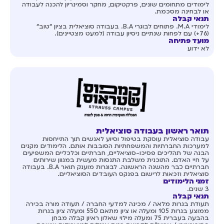
לימודים מתחומים שונים, פרקטיקום, מחקר וסמינריון להכנה לעבודה
או לבחינה מסכמת.
תנאי קבלה
לימודי M.A. פתוחים לבוגרי B.A. בעבודה סוציאלית בציון "טוב"
(76+) עם לפחות שנתיים ניסיון עבודה (למעט מצטיינים).
מועד פתיחה
לא ידוע
תואר ראשון בעבודה סוציאלית
עבודה סוציאלית עוסקת בטיפול וסיוע לאנשים תוך התייחסות
למערכות החברתיות והמשפחתיות הסובבות אותם. הלימודים מקנים
הבנה של תהליכים פסיכו-סוציאליים, חברתיים וכלכליים המשפיעים
על חיי האדם. התוכנית משלבת התנסות מעשית במגוון שירותים
חברתיים כבר מהשנה הראשונה. לבוגרות מוענק תואר B.A. בעבודה
סוציאלית וזכאות לרישום בפנקס העובדים הסוציאליים.
זמני הלימודים
3 שנים.
תנאי קבלה
תעודת בגרות מלאה / מכינה למדעי החברה / תעודה מורה בכירה
ממוצע בגרות 105 ומעלה או ציון מתאם 550 ומעלה ציון בגרות
בהבעה בעברית 75 ומעלה מילוי שאלון ראיון קבלה מבחן