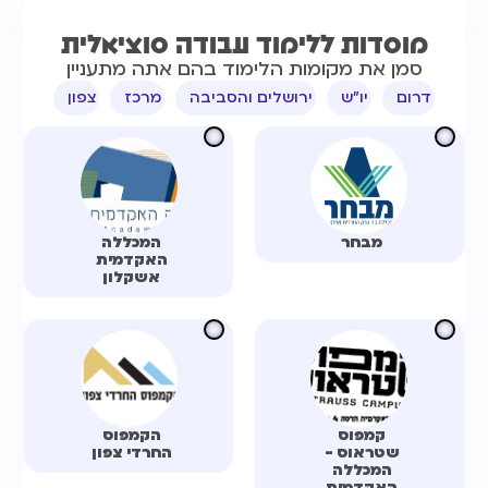
מוסדות ללימוד​ עבודה סוציאלית
סמן את מקומות הלימוד בהם אתה מתעניין
דרום
יו"ש
ירושלים והסביבה
מרכז
צפון
מבחר
המכללה
האקדמית
אשקלון
קמפוס
הקמפוס
שטראוס -
החרדי צפון
המכללה
האקדמית